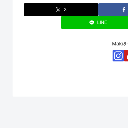
X
LINE
Mak