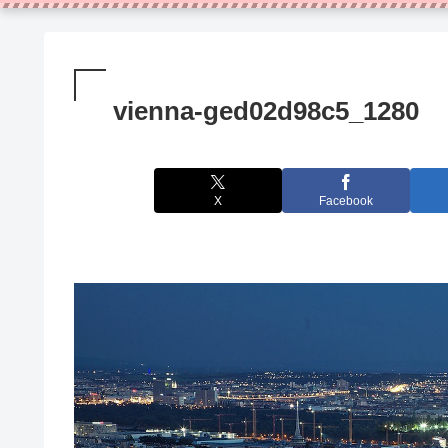
vienna-ged02d98c5_1280
X
Facebook