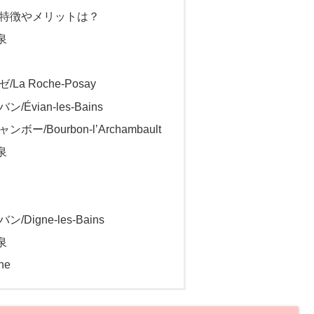
特徴やメリットは？
泉
a Roche-Posay
vian-les-Bains
/Bourbon-l’Archambault
泉
igne-les-Bains
泉
ne