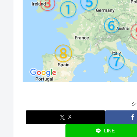
シ
X
LINE