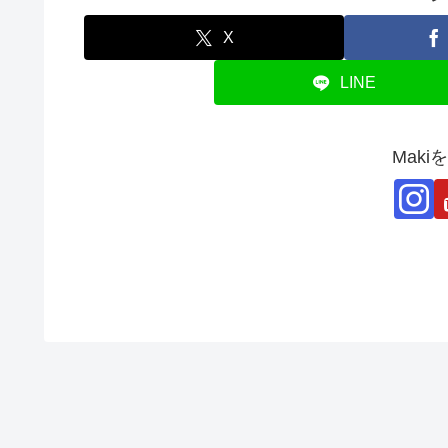
X
LINE
Mak