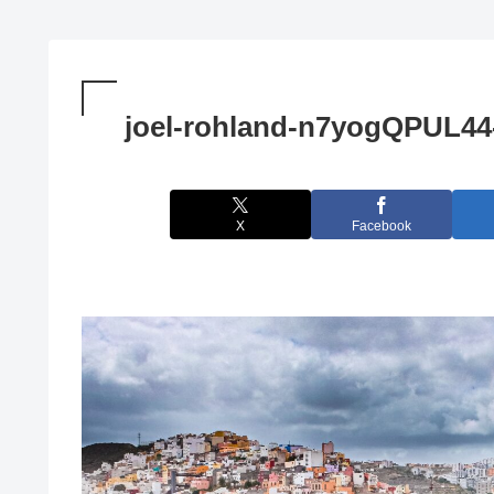
joel-rohland-n7yogQPUL44
X
Facebook