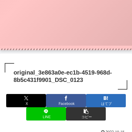
original_3e863a0e-ec1b-4519-968d-
8b5c431f9901_DSC_0123
X
Facebook
はてブ
LINE
コピー
2022.10.18