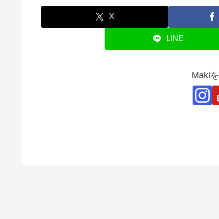
X
LINE
Mak