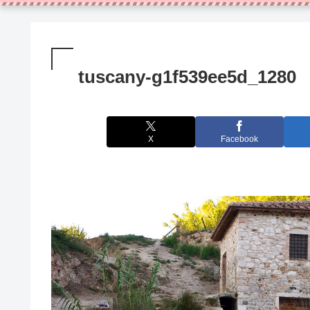
tuscany-g1f539ee5d_1280
X
Facebook