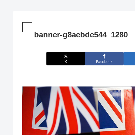
banner-g8aebde544_1280
X
Facebook