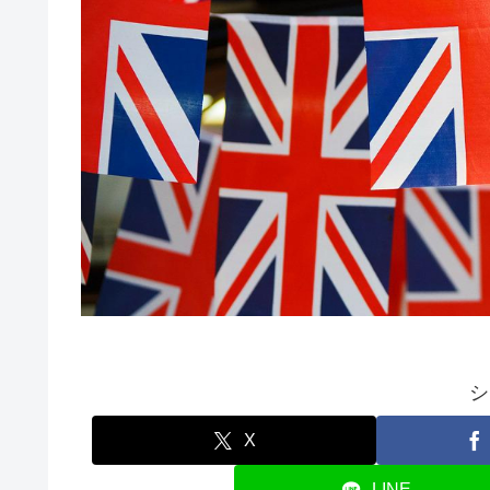
シ
X
LINE