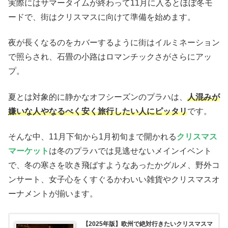
実際にはサマータイムが終わって11月に入るとほぼ冬モ
ードで、街はクリスマスに向けて準備を始めます。
夜が長くなるのをカバーするように街はイルミネーション
で照らされ、石畳の小路はロマンチックさがさらにアッ
プ。
夏とは対象的に静かなオフシーズンのプラハは、
人混みが
嫌いな人やなるべく安く旅行したい人にピッタリ
です。
そんな中、11月下旬から1月初旬まで開かれる
クリスマス
マーケット
は冬のプラハでは見逃せないメインイベント
で、冬の寒さを吹き飛ばすようなあったかグルメ、野外コ
ンサート、女子心をくすぐるかわいい雑貨やクリスマスオ
ーナメントが揃います。
【2025年版】欧州で絶対行きたいクリスマスマ