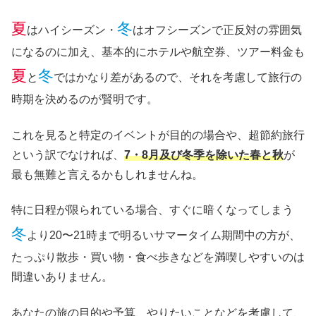
夏
冬
はハイシーズン・
はオフシーズンで正反対の雰囲気
になるのに加え、基本的にホテルや航空券、ツアー料金も
夏
冬
と
ではかなり差があるので、それを考慮して旅行の
時期を決めるのが賢明です。
これを見ると特定のイベントが目的の場合や、超節約旅行
という訳でなければ、
7・8月及び冬季を除いた春と秋
が
最も無難と言えるかもしれませんね。
特に日程が限られている場合、すぐに暗くなってしまう
冬
より20〜21時まで明るいサマータイム期間中の方が、
たっぷり散歩・買い物・食べ歩きなどを満喫しやすいのは
間違いありません。
あなたの旅の目的や予算、やりたいことなどを考慮して、