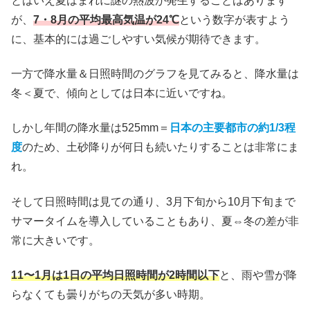
とはいえ夏はまれに謎の熱波が発生することはあります
が、
7・8月の平均最高気温が24℃
という数字が表すよう
に、基本的には過ごしやすい気候が期待できます。
一方で降水量＆日照時間のグラフを見てみると、降水量は
冬＜夏で、傾向としては日本に近いですね。
しかし年間の降水量は525mm＝
日本の主要都市の約1/3程
度
のため、土砂降りが何日も続いたりすることは非常にま
れ。
そして日照時間は見ての通り、3月下旬から10月下旬まで
サマータイムを導入していることもあり、夏⇔冬の差が非
常に大きいです。
11〜1月は1日の平均日照時間が2時間以下
と、雨や雪が降
らなくても曇りがちの天気が多い時期。