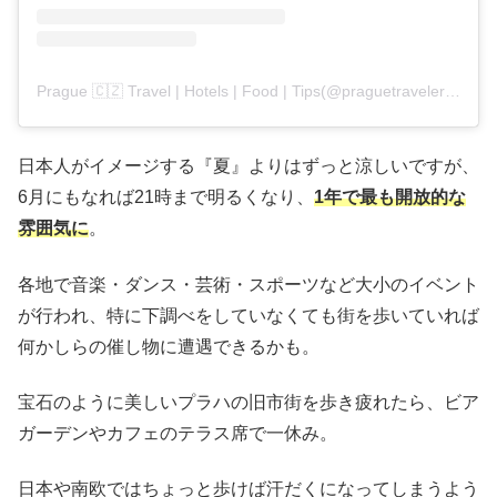
Prague 🇨🇿 Travel | Hotels | Food | Tips(@praguetravelers)がシェアした投稿
日本人がイメージする『夏』よりはずっと涼しいですが、
6月にもなれば21時まで明るくなり、
1年で最も開放的な
雰囲気に
。
各地で音楽・ダンス・芸術・スポーツなど大小のイベント
が行われ、特に下調べをしていなくても街を歩いていれば
何かしらの催し物に遭遇できるかも。
宝石のように美しいプラハの旧市街を歩き疲れたら、ビア
ガーデンやカフェのテラス席で一休み。
日本や南欧ではちょっと歩けば汗だくになってしまうよう