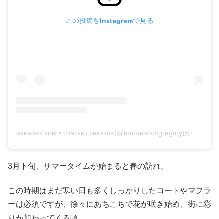
この投稿をInstagramで見る
ɢʀᴇɢᴏʀʏ ᴋᴏᴍ • ᴄᴏɴᴛᴇɴᴛ ᴄʀᴇᴀᴛᴏʀ(@momentsofgregory)がシェアした投稿
3月下旬、サマータイムが始まると春の訪れ。
この時期はまだ寒い日も多くしっかりしたコートやマフラ
ーは必須ですが、徐々にあちこちで花が咲き始め、街に彩
りが加わってくる頃。