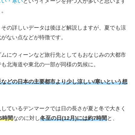
しい・寒い
というイメージを持つ人が多いと思います
う。
、その詳しいデータは後ほど解説しますが、夏でも涼
化がない点などが特徴です。
ダムにウィーンなど旅行先としてもおなじみの大都市
でも北海道や東北の一部が同様の気候に。
などの日本の主要都市より少し涼しい/寒いという想
入しているデンマークでは日の長さが夏と冬で大きく
5時間
なのに対し
冬至の日(12月)には約7時間
と、