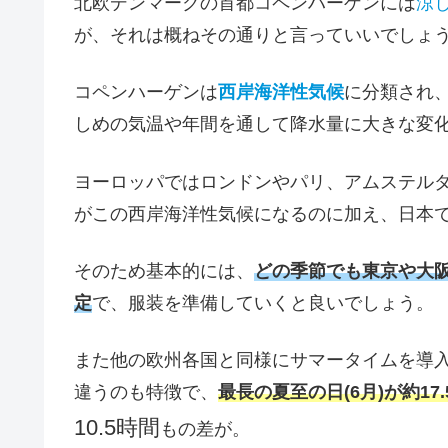
北欧デンマークの首都コペンハーゲンには
涼
が、それは概ねその通りと言っていいでしょ
コペンハーゲンは
西岸海洋性気候
に分類され
しめの気温や年間を通して降水量に大きな変
ヨーロッパではロンドンやパリ、アムステル
がこの西岸海洋性気候になるのに加え、日本
そのため基本的には、
どの季節でも東京や大阪
定
で、服装を準備していくと良いでしょう。
また他の欧州各国と同様にサマータイムを導
違うのも特徴で、
最長の夏至の日(6月)が約17.
10.5時間
もの差が。